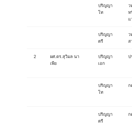
ปริญญา
ว
โท
ท
แ
ปริญญา
ว
ตรี
ส
2
ผศ.ดร.สุวิมล นา
ปริญญา
ปร
เพีย
เอก
ปริญญา
กศ
โท
ปริญญา
กศ
ตรี